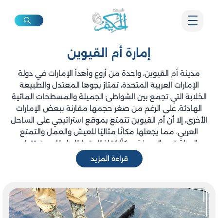
إمارة أم القيوين
مدينة أم القيوين، واحدة من أروع وأهدأ الإمارات في دولة
الإمارات العربية المتحدة، تمتاز بجوها المعتدل والطبيعة
الخلابة التي تجمع بين الشواطئ الجميلة والمسطحات المائية
الهادئة. على الرغم من صغر حجمها مقارنة ببعض الإمارات
الأخرى، إلا أن أم القيوين تتمتع بموقع استراتيجي على الساحل
العربي، مما يجعلها مكانًا مثاليًا للعيش والعمل والتمتع
بالحياة. تعد المدينة مركزًا ثقافيًا وتجاريًا واعدًا، حيث تتطور
بشكل مستمر في مجالات السياحة والتجارة والعقارات.
قراءة المزيد
خدمات مقاولات متميزة وجودة لا
تضاهى في أم القيوين
تعتبر أم القيوين موطنًا للعديد من المعالم السياحية البارزة
مثل المحميات الطبيعية والشواطئ الرملية البيضاء، إضافة