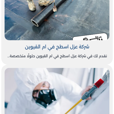
إلى المواقع الأثرية التي تروي تاريخ الإمارة العريق. كما أن
المدينة تشتهر بطابعها الهادئ والنظيف، مما يجعلها خيارًا
مثاليًا للعائلات الباحثة عن حياة مستقرة ومتوازنة بعيدًا عن
ضجيج المدن الكبيرة.
في شركة الحكيم للمقاولات العامة، نفخر بتقديم خدماتنا
المتنوعة والمتميزة لسكان ومشاريع أم القيوين. نحن نقدم
حلولًا شاملة في مجالات العزل، كشف تسربات المياه، تسليك
شركة عزل اسطح في ام القيوين
المجاري، ورش المبيدات، بالإضافة إلى العديد من الخدمات
الإنشائية الأخرى. بفضل خبرتنا الطويلة واستخدامنا لأحدث
نقدم لك في شركة عزل اسطح في ام القيوين حلولًا متخصصة…
التقنيات والمعدات، نحرص على تقديم أفضل الخدمات للعملاء
في أم القيوين مع ضمان الجودة العالية والكفاءة في التنفيذ.
سواء كنت بحاجة إلى إصلاح تسربات المياه في منزلك، أو ترغب
في تحسين عزل الأسطح في مشروعك التجاري، فإننا نقدم لك
الحلول المثلى التي تلبي احتياجاتك. نحن نعمل دائمًا على
ضمان راحة عملائنا، ونسعى لتحقيق أفضل النتائج بأسرع وقت
ممكن. إذا كنت تبحث عن شركة مقاولات موثوقة في أم
القيوين، فإن شركة الحكيم هي الخيار المثالي لك.
هل تقدمون خدمات المقاولات