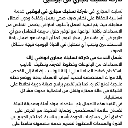
تسليك المجاري في
خدمة
شركة تسليك مجاري في
ابوظبي
أساسية للحفاظ على نظام صرف صحي يعمل بكفاءة ودون أعطال
مفاجئة، حيث يتم تنفيذ العمل بأسلوب احترافي يضمن التخلص من
الانسدادات بكافة أنواعها، مع توفير حلول سريعة للتعامل مع أي
طارئ في أي وقت على مدار اليوم، كما أن الهدف هو ضمان راحة
المستخدمين وتجنب أي تعطيل في الحياة اليومية نتيجة مشاكل
الصرف.
تشمل الخدمة في
إزالة
شركة تسليك مجاري ابوظبي
الانسدادات من البالوعات وخطوط الصرف، وتنظيف الأنابيب
باستخدام ضغط المياه العالي لإزالة الرواسب، إضافة إلى الفحص
بالكاميرات المتخصصة لتحديد أسباب الانسداد بدقة ووضع خطة
علاجية تمنع تكراره، كما يتم تقديم برامج صيانة دورية تحافظ على
الشبكة في حالة ممتازة وتقلل من احتمالية حدوث مشاكل
مستقبلية.
في تنفيذ هذه الأعمال يتم استخدام مواد آمنة وصديقة للبيئة
لضمان سلامة المستخدمين وحماية المحيط، مع الحرص على
تحقيق أعلى مستويات الجودة بأسعار مناسبة، كما يتم الجمع بين
الخبرة والمعدات المتطورة لتقديم خدمة مضمونة تحافظ على