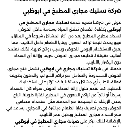
شركة تسليك مجاري المطبخ في ابوظبي
نتولى في شركتنا تقديم خدمة
تسليك مجاري المطبخ في
بكفاءة، لضمان تدفق المياه بسلاسة داخل الحوض.
أبوظبي
انسداد مجاري المطبخ يعد من أكثر المشاكل شيوعاً في المنازل،
فهو يحدث نتيجة تراكم الدهون وبقايا الطعام داخل الأنابيب، مما
يعيق الاستخدام اليومي للحوض ويسبب روائح كريهة. لذلك، نعتمد
أساليب دقيقة لـ تنظيف مجاري الحوض سريعاً وإزالة أي انسداد
دون الإضرار بالأنابيب.
خدمتنا في
تشمل فتح مجاري
شركة تسليك مجاري في ابوظبي
الحوض المسدودة والتعامل مع تراكم الشوائب والدهون بطريقة
فعالة، لتجنب أي مشاكل مستقبلية قد تؤثر على استخدامك
للمطبخ. كما نقدم حلول إزالة انسداد الحوض سواء كان الانسداد
بسيطاً أو ناتجاً عن تراكم الدهون في المجاري لفترة طويلة. اتباع
بعض الإرشادات البسيطة مع الخدمة، مثل استخدام مصافي
الحوض وعدم تصريف بقايا الطعام مباشرة في المجاري، يساعد في
منع انسداد مجاري المطبخ ويطيل عمر الأنابيب.
بالإضافة لذلك، نركز على
صيانة مجاري المطبخ في أبوظبي