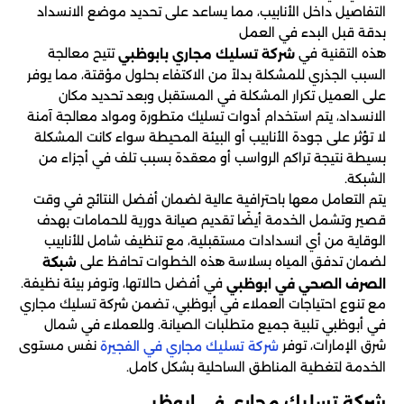
التفاصيل داخل الأنابيب، مما يساعد على تحديد موضع الانسداد
بدقة قبل البدء في العمل
هذه التقنية في
تتيح معالجة
شركة تسليك مجاري بابوظبي
السبب الجذري للمشكلة بدلاً من الاكتفاء بحلول مؤقتة، مما يوفر
على العميل تكرار المشكلة في المستقبل وبعد تحديد مكان
الانسداد، يتم استخدام أدوات تسليك متطورة ومواد معالجة آمنة
لا تؤثر على جودة الأنابيب أو البيئة المحيطة سواء كانت المشكلة
بسيطة نتيجة تراكم الرواسب أو معقدة بسبب تلف في أجزاء من
الشبكة.
يتم التعامل معها باحترافية عالية لضمان أفضل النتائج في وقت
قصير وتشمل الخدمة أيضًا تقديم صيانة دورية للحمامات بهدف
الوقاية من أي انسدادات مستقبلية، مع تنظيف شامل للأنابيب
لضمان تدفق المياه بسلاسة هذه الخطوات تحافظ على
شبكة
في أفضل حالاتها، وتوفر بيئة نظيفة.
الصرف الصحي في ابوظبي
مع تنوع احتياجات العملاء في أبوظبي، تضمن شركة تسليك مجاري
في أبوظبي تلبية جميع متطلبات الصيانة. وللعملاء في شمال
شرق الإمارات، توفر
نفس مستوى
شركة تسليك مجاري في الفجيرة
الخدمة لتغطية المناطق الساحلية بشكل كامل.
شركة تسليك مجاري في ابوظبي