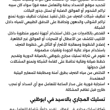
لتحديد موقع الانسداد بدقة والتعامل معه فورًا سواء كان سببه
تراكم الشحوم أو العوالق الصلبة أو تسلل جذور النباتات.
تنظيف شبكات الصرف من خلال تنفيذ عمليات تنظيف دورية تمنع
تراكم الشوائب والدهون وتحافظ على التدفق الطبيعي للمياه داخل
الشبكة.
الفحص بالكاميرات من خلال استخدام أجهزة تصوير متطورة داخل
الأنابيب للكشف عن الأعطال أو التسربات أو العوائق غير الظاهرة.
إصلاح الخطوط ومعالجة الأضرار أو التآكل في خطوط الصرف
باستخدام مواد عالية الجودة وتقنيات مضمونة.
نقوم في شركة تسليك مجاري بابوظبي بالصيانة الدورية وتقديم
خطط صيانة وقائية تحافظ على كفاءة الشبكة وتمنع المشكلات
قبل حدوثها.
التخلص من مياه الصرف بطرق آمنة ومطابقة للمعايير البيئية
المعتمدة.
استجابة فورية على مدار الساعة للتعامل مع أي انسداد أو تسرب
طارئ قبل تفاقم المشكلة.
تسليك المجاري بالاسيد في ابوظبي
شركة تسليك مجاري في ابوظبي تقدم حلولًا شاملة للتعامل مع