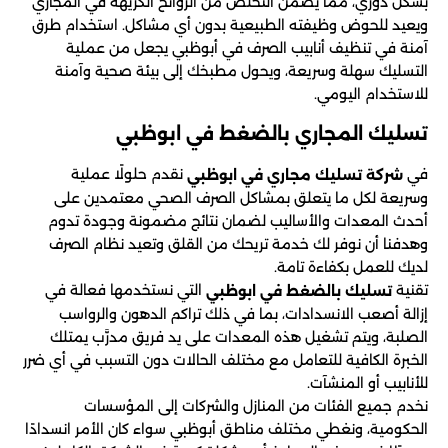
بشكل دوري، مما يضمن التخلص من الروائح الكريهة في المجاري
ويعيد للحوض وظيفته الطبيعية بدون أي مشاكل. استخدام طرق
آمنة في تنظيف أنابيب الصرف في أبوظبي يجعل من عملية
التسليك سهلة وسريعة، ويحول مطبخك إلى بيئة صحية وآمنة
للاستخدام اليومي.
تسليك المجاري بالضغط في ابوظبي
في
نقدم حلولًا عملية
شركة تسليك مجاري في ابوظبي
وسريعة لكل ما يتعلق بمشاكل الصرف الصحي معتمدين على
أحدث المعدات والأساليب لضمان نتائج مضمونة وجودة تدوم
وهدفنا أن نوفر لك خدمة تريحك من القلق وتعيد نظام الصرف
لديك للعمل بكفاءة تامة.
تقنية
التي نستخدمها فعالة في
تسليك بالضغط في ابوظبي
إزالة أصعب الانسدادات، بما في ذلك تراكم الدهون والرواسب
الصلبة، ويتم تشغيل هذه المعدات على يد فريق مدرَّب يمتلك
الخبرة الكافية للتعامل مع مختلف الحالات دون التسبب في أي ضرر
للأنابيب أو المنشآت.
نخدم جميع الفئات من المنازل والشركات إلى المؤسسات
الحكومية، ونغطي مختلف مناطق أبوظبي سواء كان الأمر انسدادًا