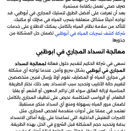
صرف صحي تعمل بكفاءة مستمرة.
بعد أن تعرفت على أفضل الطرق لتسليك المجاري في أبوظبي، قد
تواجه أحيانًا مشاكل متعلقة بتسرب المياه في منزلك أو مكتبك.
للتأكد من سلامة نظام المياه بالكامل، يمكنك الاطلاع على خدمات
لضمان حل المشكلة من
شركة كشف تسربات المياه في أبوظبي
جذورها.
معالجة انسداد المجاري في ابوظبي
نسعى في شركة الحكيم لتقديم حلول فعالة
لمعالجة انسداد
بشكل سريع وآمن. عندما تواجه أي مشكلة
المجاري في أبوظبي
في مجاري المياه أو المصارف، نقوم أولاً بإرسال فنيين متخصصين
لتقييم حالة الأنابيب وتحديد سبب الانسداد. بعد ذلك، نختار الطريقة
المناسبة لإزالة العائق سواء كان تراكم الدهون، أو الشعر، أو بقايا
الطعام، أو الرواسب المتكلسة. نحرص على تنظيف المجاري بالكامل
لضمان مرور المياه بسهولة ومنع أي انسداد متكرر مستقبلاً.
نعتمد في عملنا على أدوات متقدمة لفحص المجاري، مثل
كاميرات التفتيش الداخلية، التي تساعدنا على رؤية أماكن الانسداد
بدقة وتحديد حجم المشكلة قبل الشروع في الحل. بهذه الطريقة،