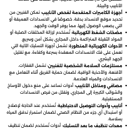
الأنابيب والبيئة.
: تمكن الفنيين من
أجهزة الكاميرات المتقدمة لفحص الأنابيب
تحديد موقع الانسداد بدقة، خصوصًا في الانسدادات العميقة أو
التي يصعب الوصول إليها، مما يوفر الوقت والجهد.
: تُستخدم لإزالة المخلفات الصلبة أو
مضخات الشفط الكهربائية
المواد الثقيلة المتراكمة داخل المجاري بشكل آمن وسريع.
: تشمل أجهزة التسليك الآلية التي
الأدوات الكهربائية المتطورة
تعمل على فك الانسدادات المعقدة بسرعة وكفاءة، مع تقليل
الجهد البشري.
: تشمل القفازات،
مستلزمات السلامة الشخصية للفنيين
الأقنعة، والأحذية الواقية، لضمان حماية الفريق أثناء التعامل مع
الانسدادات والمياه العادمة.
: أدوات تساعد على منع دخول الأوساخ
مصافي ومناخل الأنابيب
والشوائب الكبيرة إلى المجاري، وتقلل من فرص الانسدادات
المستقبلية.
: تُستخدم عند الحاجة لإصلاح
أنابيب وأدوات التوصيل الاحتياطية
أو استبدال أي جزء من النظام الصحي لضمان استمرار تدفق المياه
بسلاسة.
: أدوات تُستخدم لضمان تنظيف
معدات تنظيف ما بعد التسليك