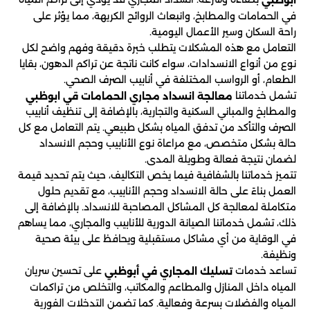
في الحمامات والمطابخ، وانبعاث الروائح الكريهة، مما يؤثر على
راحة السكان وسير الأعمال اليومية.
التعامل مع هذه المشكلات يتطلب خبرة دقيقة وفهم واضح لكل
نوع من أنواع الانسدادات، سواء كانت ناتجة عن تراكم الدهون، بقايا
الطعام، أو الرواسب المختلفة في أنابيب الصرف الصحي.
تشمل خدماتنا
معالجة انسداد مجاري الحمامات قي ابوظبي
والمطابخ والمباني السكنية والتجارية، بالإضافة إلى تنظيف أنابيب
الصرف والتأكد من تدفق المياه بشكل طبيعي. يتم التعامل مع كل
حالة بشكل متخصص، مع مراعاة نوع الأنابيب وحجم الانسداد
لضمان نتيجة فعالة وطويلة المدى.
تتميز خدماتنا بالشفافية فيما يخص التكاليف، حيث يتم تحديد قيمة
العمل بناءً على حالة الانسداد وحجم الأنابيب، مع تقديم حلول
متكاملة لمعالجة كل المشاكل المصاحبة للانسداد. بالإضافة إلى
ذلك، تشمل خدماتنا الصيانة الدورية للأنابيب والمجاري، مما يساهم
في الوقاية من أي مشاكل مستقبلية ويحافظ على بيئة صحية
ونظيفة.
تساعد خدمات
على تحسين سريان
تسليك المجاري في أبوظبي
المياه داخل المنازل والمطاعم والمكاتب، والتخلص من تراكمات
المياه والفضلات بسرعة وفعالية. كما تضمن التدخلات الفورية