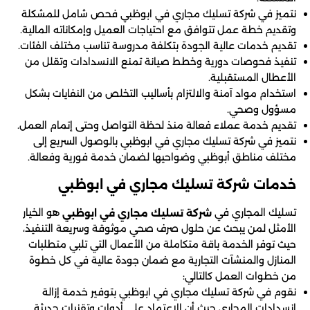
نتميز في شركة تسليك مجاري في ابوظبي فحص شامل للمشكلة
وتقديم خطة عمل تتوافق مع احتياجات العميل وإمكاناته المالية.
تقديم خدمات عالية الجودة بتكلفة مدروسة تناسب مختلف الفئات.
تنفيذ فحوصات دورية وخطط صيانة تمنع الانسدادات وتقلل من
الأعطال المستقبلية.
استخدام مواد آمنة والالتزام بأساليب التخلص من النفايات بشكل
مسؤول وصحي.
تقديم خدمة عملاء فعالة منذ لحظة التواصل وحتى إتمام العمل.
نتميز في شركة تسليك مجاري في ابوظبي بالوصول السريع إلى
مختلف مناطق أبوظبي وضواحيها لضمان خدمة فورية وفعالة.
خدمات شركة تسليك مجاري في ابوظبي
تسليك المجاري في
هو الخيار
شركة تسليك مجاري في ابوظبي
الأمثل لمن يبحث عن حلول صرف صحي موثوقة وسريعة التنفيذ،
حيث توفر الخدمة باقة متكاملة من الأعمال التي تلبي متطلبات
المنازل والمنشآت التجارية مع ضمان جودة عالية في كل خطوة
من خطوات العمل كالتالي:
نقوم في شركة تسليك مجاري في ابوظبي بتوفير خدمة إزالة
انسدادات المجاري حيث أن الاعتماد على أدوات وتقنيات حديثة