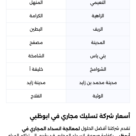
النعيمي
المنهل
الزاهية
الكرامة
الريف
البطين
المدينة
مصفح
بني ياس
الشامخة
الشوامخ
خليفة أ
مدينة محمد بن زايد
مدينة زايد
الوثبة
الفلاح
أسعار شركة تسليك مجاري في ابوظبي
تقدم شركتنا أفضل الحلول
لمعالجة انسداد المجاري في
بكفاءة وسرعة. انسداد المجاري قد يؤدي إلى تراكم المياه
أبوظبي