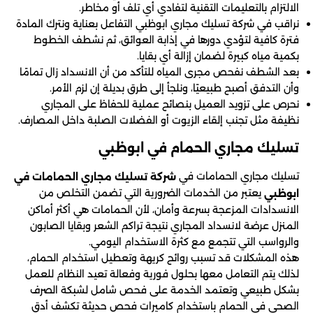
الالتزام بالتعليمات التقنية لتفادي أي تلف أو مخاطر.
نراقب في شركة تسليك مجاري ابوظبي التفاعل بعناية ونترك المادة
فترة كافية لتؤدي دورها في إذابة العوائق، ثم نشطف الخطوط
بكمية مياه كبيرة لضمان إزالة أي بقايا.
بعد الشطف نفحص مجرى المياه للتأكد من أن الانسداد زال تمامًا
وأن التدفق أصبح طبيعيًا، ونلجأ إلى طرق بديلة إن لزم الأمر.
نحرص على تزويد العميل بنصائح عملية للحفاظ على المجاري
نظيفة مثل تجنب إلقاء الزيوت أو الفضلات الصلبة داخل المصارف.
تسليك مجاري الحمام في ابوظبي
تسليك مجاري الحمامات في
شركة تسليك مجاري الحمامات في
يعتبر من الخدمات الضرورية التي تضمن التخلص من
ابوظبي
الانسدادات المزعجة بسرعة وأمان، لأن الحمامات هي أكثر أماكن
المنزل عرضة لانسداد المجاري نتيجة تراكم الشعر وبقايا الصابون
والرواسب التي تتجمع مع كثرة الاستخدام اليومي.
هذه المشكلات قد تسبب روائح كريهة وتعطيل استخدام الحمام،
لذلك يتم التعامل معها بحلول فورية وفعالة تعيد النظام للعمل
بشكل طبيعي وتعتمد الخدمة على فحص شامل لشبكة الصرف
الصحي في الحمام باستخدام كاميرات فحص حديثة تكشف أدق