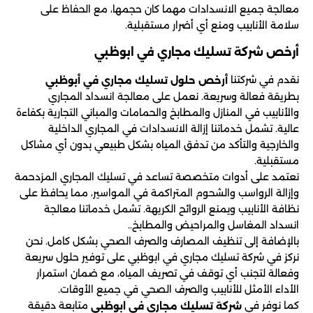
معالجة جميع الانسدادات مهما كان حجمها، مع الحفاظ على
سلامة الأنابيب ومنع أي أضرار مستقبلية.
أرخص شركة تسليك مجاري في ابوظبي
نقدم في شركتنا
أرخص حلول تسليك مجاري في أبوظبي
بطريقة فعالة وسريعة. نعمل على معالجة انسداد المجاري
والأنابيب في المنازل والمطابخ والحمامات والمباني التجارية بكفاءة
عالية. تشمل خدماتنا إزالة الانسدادات في المجاري الداخلية
والخارجية والتأكد من تدفق المياه بشكل طبيعي بدون أي مشاكل
مستقبلية.
نعتمد على أدوات متخصصة تساعد في تسليك المجاري المزدحمة
وإزالة الرواسب والشحوم المتراكمة في المواسير، مما يحافظ على
نظافة الأنابيب ويمنع الروائح الكريهة. تشمل خدماتنا معالجة
انسداد المغاسل والمراحيض والمطابخ..
بالإضافة إلى تنظيف المصارف والصرف الصحي بشكل كامل. نحن
نركز في شركة تسليك مجاري في ابوظبي على توفير حلول سريعة
وفعالة لتجنب أي توقف في تصريف المياه، مع ضمان استمرار
الأداء الأمثل للأنابيب والصرف الصحي في جميع الأوقات.
كما نوفر في
متابعة دقيقة
شركة تسليك مجاري في ابوظبي