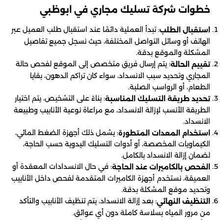
خطوات شركة تسليك مجاري في ابوظبي
: تبدأ العملية دائمًا عند استقبال طلب العميل عبر
استقبال الطلب
الهاتف أو وسائل التواصل المختلفة، حيث نسجل جميع تفاصيل
المشكلة والموقع بدقة.
: يتم إرسال فريق متخصص إلى الموقع لفحص حالة
تقييم الحالة
المجاري وتحديد سبب الانسداد، سواء كان تراكم الدهون، بقايا
الطعام، أو الرواسب الصلبة.
: بناءً على التشخيص، يتم اختيار
تحديد طريقة التسليك المناسبة
الطريقة الأنسب لإزالة الانسداد، مع مراعاة نوعية الأنابيب وطبيعة
الانسداد.
: يشمل ذلك أجهزة الضغط المائي،
استخدام المعدات المتطورة
الكيماويات المخصصة، أو أدوات التسليك اليدوية حسب الحاجة،
لضمان إزالة الانسداد بالكامل.
: في حال الانسدادات المعقدة أو
الفحص بالكاميرات عند الحاجة
العميقة، نستخدم أجهزة الكاميرات المتقدمة لفحص داخل الأنابيب
وتحديد موقع المشكلة بدقة.
: بعد إزالة الانسداد، يتم تنظيف الأنابيب والتأكد
التنظيف النهائي
من مرور المياه بسلاسة كاملة دون أي عوائق.