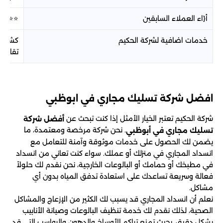
أ{اء العملاء السابقين
⭐⭐⭐⭐
خدمات اضافية لشركة الحكيم
كششف ت
تقارير
افضل شركة تسليك مجاري في ابوظبي
شركة الحكيم تعتبر الخيار الأمثل إذا كنت تبحث عن
أفضل شركة
. نحن شركة مرخصة ومعتمدة، ما
تسليك مجاري في أبوظبي
يضمن لك الحصول على خدمات موثوقة وآمنة للتعامل مع
انسداد المجاري في منزلك أو عملك. سواء كنت تعاني من انسداد
في مطبخك أو حمامك أو البالوعات الخارجية، نحن نقدم لك حلولاً
فعالة وسريعة تساعدك على استعادة تدفق المياه بدون أي
مشاكل.
نعلم أن انسداد المجاري قد يسبب لك الكثير من الإزعاج والمشاكل
الصحية، لذلك نقدم لك خدمة تنظيف البالوعات وصيانة الأنابيب
بشكل دقيق، بحيث تمنع تراكم الأوساخ والدهون والرواسب التي قد