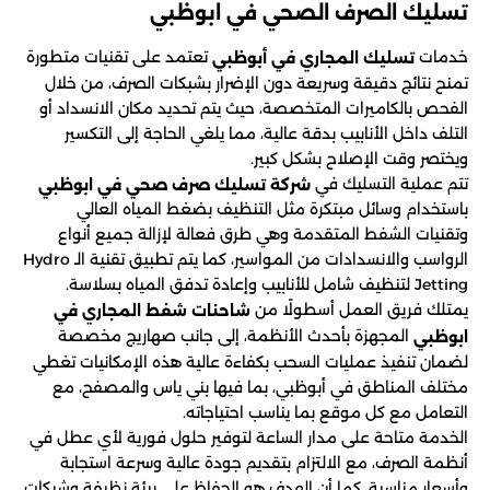
تسليك الصرف الصحي في ابوظبي
خدمات
تعتمد على تقنيات متطورة
تسليك المجاري في أبوظبي
تمنح نتائج دقيقة وسريعة دون الإضرار بشبكات الصرف، من خلال
الفحص بالكاميرات المتخصصة، حيث يتم تحديد مكان الانسداد أو
التلف داخل الأنابيب بدقة عالية، مما يلغي الحاجة إلى التكسير
ويختصر وقت الإصلاح بشكل كبير.
تتم عملية التسليك في
شركة تسليك صرف صحي في ابوظبي
باستخدام وسائل مبتكرة مثل التنظيف بضغط المياه العالي
وتقنيات الشفط المتقدمة وهي طرق فعالة لإزالة جميع أنواع
الرواسب والانسدادات من المواسير، كما يتم تطبيق تقنية الـ Hydro
Jetting لتنظيف شامل للأنابيب وإعادة تدفق المياه بسلاسة.
يمتلك فريق العمل أسطولًا من
شاحنات شفط المجاري في
المجهزة بأحدث الأنظمة، إلى جانب صهاريج مخصصة
ابوظبي
لضمان تنفيذ عمليات السحب بكفاءة عالية هذه الإمكانيات تغطي
مختلف المناطق في أبوظبي، بما فيها بني ياس والمصفح، مع
التعامل مع كل موقع بما يناسب احتياجاته.
الخدمة متاحة على مدار الساعة لتوفير حلول فورية لأي عطل في
أنظمة الصرف، مع الالتزام بتقديم جودة عالية وسرعة استجابة
وأسعار مناسبة، كما أن الهدف هو الحفاظ على بيئة نظيفة وشبكات