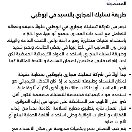
المضمونة.
طريقة تسليك المجاري بالاسيد في ابوظبي
نوفر في
حلولاً دقيقة وفعالة
شركة تسليك مجاري في ابوظبي
للتعامل مع انسدادات المجاري بجميع أنواعها، مع الالتزام
باستخدام تقنيات متطورة ومواد آمنة تراعي الصحة العامة والبيئة،
ومن بين الأساليب التي نلجأ إليها في بعض الحالات، وبحذر شديد
وطريقة تسليك المجاري باستخدام المواد الكيميائية الحمضية لكن
تحت إشراف فنيين مختصين لضمان السلامة والنتيجة المثالية كما
يلي:
نبدأ أولاً في
بمعاينة دقيقة
شركة تسليك مجاري بابوظبي
لمكان الانسداد وطبيعته لتحديد ما إذا كان التدخل الكيميائي هو
الخيار المناسب، أو إذا كانت هناك طرق أخرى أكثر أمانًا وفاعلية.
نستخدم مواد كيميائية مُخصصة للتسليك، مصممة لتكون أقل
ضررًا على الأنابيب مع المحافظة على قوتها في إذابة العوائق.
قبل العمل، نلتزم بتطبيق معايير السلامة الكاملة، بدءًا من ارتداء
القفازات والنظارات الواقية وحتى استخدام أقنعة الحماية لمنع أي
تأثيرات ضارة.
يتم صب الحمض بحذر وبكميات مدروسة في مكان الانسداد مع