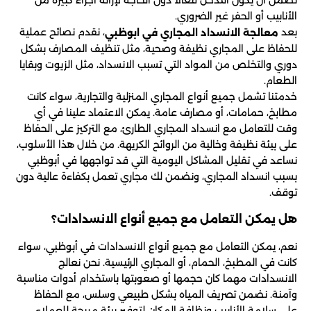
نضمن أن يكون التدخل فعالاً دون الحاجة لإزالة أجزاء كبيرة من
الأنابيب أو الحفر غير الضروري.
بعد
، نقدم نصائح عملية
معالجة الانسداد المجاري في ابوظبي
للحفاظ على المجاري نظيفة وصحية، مثل تنظيف المصارف بشكل
دوري والتخلص من المواد التي تسبب الانسداد، مثل الزيوت وبقايا
الطعام.
خدمتنا تشمل جميع أنواع المجاري المنزلية والتجارية، سواء كانت
مطابخ، حمامات، أو مصارف عامة. يمكن الاعتماد علينا في أي
وقت للتعامل مع انسداد المجاري الطارئ، مع التركيز على الحفاظ
على بيئة نظيفة وخالية من الروائح الكريهة. من خلال هذا الأسلوب،
نساعد في تقليل المشاكل اليومية التي قد تواجهها في أبوظبي
بسبب انسداد المجاري، ونضمن لك مجاري تعمل بكفاءة عالية دون
توقف.
هل يمكن التعامل مع جميع أنواع الانسدادات؟
نعم، يمكن التعامل مع جميع أنواع الانسدادات في أبوظبي، سواء
كانت في المطبخ، الحمام، أو المجاري الرئيسية. نحن نعالج
الانسدادات مهما كان حجمها أو صعوبتها باستخدام أدوات مناسبة
وآمنة. نضمن تصريف المياه بشكل طبيعي وسلس، مع الحفاظ
على سلامة الأنابيب ونظافة المكان لتوفير بيئة مريحة للعملاء.