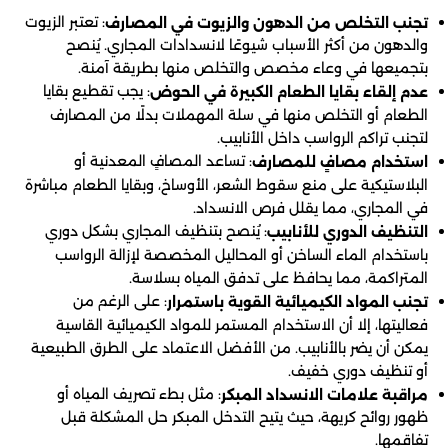
: تعتبر الزيوت
تجنب التخلص من الدهون والزيوت في المصارف
والدهون من أكثر الأسباب شيوعًا لانسدادات المجاري. يُنصح
بتجميعها في وعاء مخصص والتخلص منها بطريقة آمنة.
: يجب تقطيع بقايا
عدم إلقاء بقايا الطعام الكبيرة في الحوض
الطعام أو التخلص منها في سلة المهملات بدلًا من المصارف
لتجنب تراكم الرواسب داخل الأنابيب.
: تساعد المصافٍ المعدنية أو
استخدام مصافٍ للمصارف
البلاستيكية على منع سقوط الشعر، الأوساخ، وبقايا الطعام مباشرة
في المجاري، مما يقلل فرص الانسداد.
: يُنصح بتنظيف المجاري بشكل دوري
التنظيف الدوري للأنابيب
باستخدام الماء الساخن أو المحاليل المخصصة لإزالة الرواسب
المتراكمة، مما يحافظ على تدفق المياه بسلاسة.
: على الرغم من
تجنب المواد الكيميائية القوية باستمرار
فعاليتها، إلا أن الاستخدام المستمر للمواد الكيميائية القاسية
يمكن أن يضر بالأنابيب. من الأفضل الاعتماد على الطرق الطبيعية
أو تنظيف دوري خفيف.
: مثل بطء تصريف المياه أو
مراقبة علامات الانسداد المبكر
ظهور روائح كريهة، حيث يتيح التدخل المبكر حل المشكلة قبل
تفاقمها.