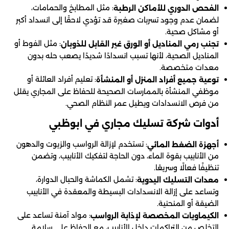
: مثل المطابخ والحمامات،
الفحص الدوري للأماكن الرطبة
لضمان عدم وجود تسربات صغيرة قد تؤدي لاحقًا إلى انسداد أكبر
أو مشاكل صحية.
: مثل الفوط أو
تجنب رمي المناديل أو الورق غير القابل للذوبان
المناديل الصحية، لأنها تسبب انسدادًا شديدًا يصعب حله بدون
معدات متخصصة.
: تعليم أفراد العائلة أو
توعية جميع أفراد المنزل أو المنشأة
موظفي المنشأة بالممارسات الصحيحة للحفاظ على المجاري يقلل
من فرص الانسدادات ويطيل عمر النظام الصحي.
أدوات شركة تسليك مجاري في ابوظبي
: تستخدم لإزالة الرواسب والزيوت والدهون
أجهزة الضغط المائي
من الأنابيب بقوة الماء، دون الحاجة لتفكيك الأنابيب، وتضمن
تنظيفًا فعالًا وسريعًا.
: تشمل الكماشة والحبال الدوارة،
معدات التسليك اليدوية
وتساعد على إزالة الانسدادات البسيطة والمعقدة في الأنابيب
الضيقة أو المنحنية.
: مواد آمنة تساعد على
الكيماويات المخصصة لإذابة الرواسب
التخلص من التراكمات داخل الأنابيب، مع الحفاظ على سلامة