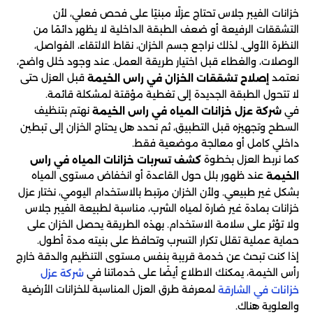
خزانات الفيبر جلاس تحتاج عزلًا مبنيًا على فحص فعلي، لأن
التشققات الرفيعة أو ضعف الطبقة الداخلية لا يظهر دائمًا من
النظرة الأولى. لذلك نراجع جسم الخزان، نقاط الالتقاء، الفواصل،
الوصلات، والغطاء قبل اختيار طريقة العمل. عند وجود خلل واضح،
نعتمد
قبل العزل حتى
إصلاح تشققات الخزان في راس الخيمة
لا تتحول الطبقة الجديدة إلى تغطية مؤقتة لمشكلة قائمة.
في
نهتم بتنظيف
شركة عزل خزانات المياه في راس الخيمة
السطح وتجهيزه قبل التطبيق، ثم نحدد هل يحتاج الخزان إلى تبطين
داخلي كامل أو معالجة موضعية فقط.
كما نربط العزل بخطوة
كشف تسربات خزانات المياه في راس
عند ظهور بلل حول القاعدة أو انخفاض مستوى المياه
الخيمة
بشكل غير طبيعي. ولأن الخزان مرتبط بالاستخدام اليومي، نختار عزل
خزانات بمادة غير ضارة لمياه الشرب، مناسبة لطبيعة الفيبر جلاس
ولا تؤثر على سلامة الاستخدام. بهذه الطريقة يحصل الخزان على
حماية عملية تقلل تكرار التسرب وتحافظ على بنيته مدة أطول.
إذا كنت تبحث عن خدمة قريبة بنفس مستوى التنظيم والدقة خارج
رأس الخيمة، يمكنك الاطلاع أيضًا على خدماتنا في
شركة عزل
لمعرفة طرق العزل المناسبة للخزانات الأرضية
خزانات في الشارقة
والعلوية هناك.