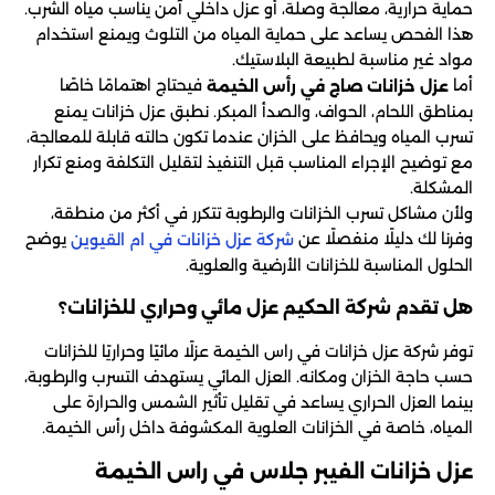
حماية حرارية، معالجة وصلة، أو عزل داخلي آمن يناسب مياه الشرب.
هذا الفحص يساعد على حماية المياه من التلوث ويمنع استخدام
مواد غير مناسبة لطبيعة البلاستيك.
أما
فيحتاج اهتمامًا خاصًا
عزل خزانات صاج في رأس الخيمة
بمناطق اللحام، الحواف، والصدأ المبكر. نطبق عزل خزانات يمنع
تسرب المياه ويحافظ على الخزان عندما تكون حالته قابلة للمعالجة،
مع توضيح الإجراء المناسب قبل التنفيذ لتقليل التكلفة ومنع تكرار
المشكلة.
ولأن مشاكل تسرب الخزانات والرطوبة تتكرر في أكثر من منطقة،
وفرنا لك دليلًا منفصلًا عن
يوضح
شركة عزل خزانات في ام القيوين
الحلول المناسبة للخزانات الأرضية والعلوية.
هل تقدم شركة الحكيم عزل مائي وحراري للخزانات؟
توفر شركة عزل خزانات في راس الخيمة عزلًا مائيًا وحراريًا للخزانات
حسب حاجة الخزان ومكانه. العزل المائي يستهدف التسرب والرطوبة،
بينما العزل الحراري يساعد في تقليل تأثير الشمس والحرارة على
المياه، خاصة في الخزانات العلوية المكشوفة داخل رأس الخيمة.
عزل خزانات الفيبر جلاس في راس الخيمة