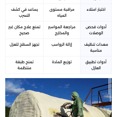
اختبار امتلاء
مراقبة مستوى
يساعد في كشف
المياه
التسرب
أدوات فحص
مراجعة المواسير
تمنع علاج مكان غير
الوصلات
والمخارج
صحيح
معدات تنظيف
إزالة الرواسب
تجهز السطح للعزل
مناسبة
أدوات تطبيق
توزيع المادة
تمنح طبقة
العازل
منتظمة