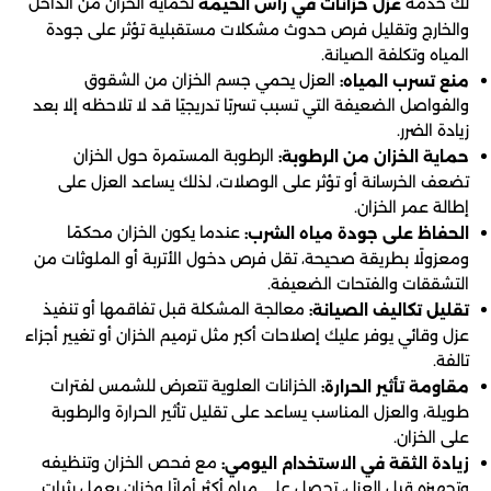
لك خدمة
لحماية الخزان من الداخل
عزل خزانات في راس الخيمة
والخارج وتقليل فرص حدوث مشكلات مستقبلية تؤثر على جودة
المياه وتكلفة الصيانة.
العزل يحمي جسم الخزان من الشقوق
منع تسرب المياه:
والفواصل الضعيفة التي تسبب تسربًا تدريجيًا قد لا تلاحظه إلا بعد
زيادة الضرر.
الرطوبة المستمرة حول الخزان
حماية الخزان من الرطوبة:
تضعف الخرسانة أو تؤثر على الوصلات، لذلك يساعد العزل على
إطالة عمر الخزان.
عندما يكون الخزان محكمًا
الحفاظ على جودة مياه الشرب:
ومعزولًا بطريقة صحيحة، تقل فرص دخول الأتربة أو الملوثات من
التشققات والفتحات الضعيفة.
معالجة المشكلة قبل تفاقمها أو تنفيذ
تقليل تكاليف الصيانة:
عزل وقائي يوفر عليك إصلاحات أكبر مثل ترميم الخزان أو تغيير أجزاء
تالفة.
الخزانات العلوية تتعرض للشمس لفترات
مقاومة تأثير الحرارة:
طويلة، والعزل المناسب يساعد على تقليل تأثير الحرارة والرطوبة
على الخزان.
مع فحص الخزان وتنظيفه
زيادة الثقة في الاستخدام اليومي:
وتجهيزه قبل العزل، تحصل على مياه أكثر أمانًا وخزان يعمل بثبات.