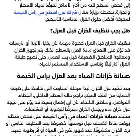
إلى فحص السطح لأنه من أكثر الأماكن تعرضًا لمياه الأمطار
والحرارة. ننصحك بزيارة مقال
شركة عزل اسطح في راس الخيمة
لمعرفة أفضل حلول العزل المناسبة للأسطح.
هل يجب تنظيف الخزان قبل العزل؟
تنظيف الخزان قبل العزل خطوة مهمة لأن بقايا الأتربة أو الترسبات
قد تؤثر على التصاق مادة العزل بالسطح. لذلك يتم تجهيز الخزان
ومعالجة المناطق الضعيفة قبل بدء العمل، حتى تصبح طبقة
العزل أكثر ثباتًا وتناسب الاستخدام المستمر للمياه.
صيانة خزانات المياه بعد العزل براس الخيمة
بعد تنفيذ عزل الخزان، تبدأ مرحلة المتابعة التي تحافظ على طبقة
الحماية من التلف المبكر. نراجع حالة السطح الداخلي، الغطاء،
الفواصل، ومناطق الالتقاء، لأن أي إهمال بسيط قد يؤثر على نتيجة
عزل خزان ماء ويجعل الخزان معرضًا للرطوبة أو التشققات.
تعتمد
على فحص منظم
صيانة خزانات المياه في رأس الخيمة
يوضح نقاط الضعف قبل توسعها، خصوصًا بعد التنظيف القاسي أو
ترك الخزان مكشوفًا. عند ظهور تغير في المياه أو أثر رطوبة جديد،