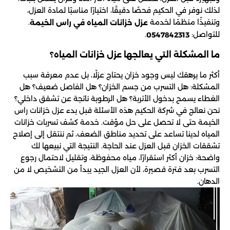
لذلك نوفر في الحكيم فحصًا دقيقًا، اختيارًا مناسبًا لمادة العزل،
وتنفيذًا منظمًا لخدمة
.
عزل خزانات المياه في راس الخيمة
للتواصل:
.
0547842313
ما المشكلة التي يعالجها عزل خزانات المياه؟
أكثر ما يرهقك ليس وجود خزان يحتاج عزلًا، بل عدم معرفة سبب
المشكلة: هل التسرب من جسم الخزان؟ هل الفاصل ضعيف؟ هل
الغطاء يسمح بدخول الأتربة؟ هل الرطوبة ناتجة عن تشقق داخلي؟
نحن نعالج في شركة الحكيم هذه الأسئلة قبل بدء عزل خزانات راس
الخيمة حتى لا تحصل على حل مؤقت. خدمة كشف تسربات خزانات
المياه لدينا تساعد على تحديد مناطق الضعف، ثم ننتقل إلى إصلاح
تشققات الخزان قبل العزل عند الحاجة. النتيجة التي نبيعها لك
واضحة: خزان أكثر استقرارًا، مياه محفوظة، وتقليل لاحتمال رجوع
التسرب بعد فترة قصيرة، لأن العزل الجيد يبدأ من التشخيص لا من
الدهان.