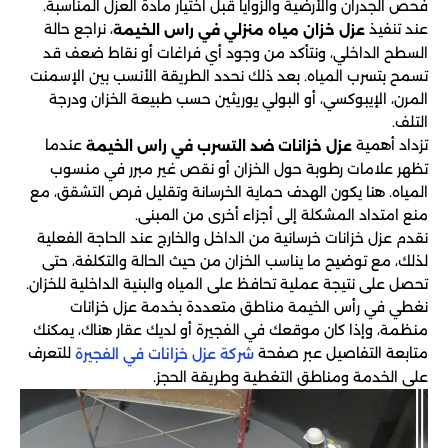
فحص الجدران والأرضية والزوايا قبل اختيار مادة العزل المناسبة.
عند تنفيذ
، نراجع حالة
عزل خزان مياه منزلي في راس الخيمة
السطح الداخلي، ونتأكد من وجود أي فراغات أو نقاط ضعف قد
تسمح بتسرب المياه. بعد ذلك نحدد الطريقة الأنسب بين الإسمنت
المرن، الإيبوكسي، أو البولي يوريثين حسب طبيعة الخزان ودرجة
التلف.
تزداد أهمية
عندما
عزل خزانات ضد التسرب في راس الخيمة
تظهر علامات رطوبة حول الخزان أو نقص غير مبرر في منسوب
المياه. هنا يكون الهدف حماية الخرسانة وتقليل فرص التشقق، مع
منع امتداد المشكلة إلى أجزاء أخرى من المبنى.
نقدم عزل خزانات خرسانية من الداخل والخارج عند الحاجة الفعلية
لذلك، مع توضيح ما يناسب الخزان من حيث الحالة والتكلفة، حتى
تحصل على نتيجة عملية تحافظ على المياه والبنية الداخلية للخزان.
نغطي في رأس الخيمة مناطق متعددة بخدمة عزل خزانات
منظمة، وإذا كان موقعك في الفجيرة أو لديك عقار هناك، يمكنك
متابعة التفاصيل عبر صفحة
للتعرف
شركة عزل خزانات في الفجيرة
على الخدمة ومناطق التغطية وطريقة الحجز.