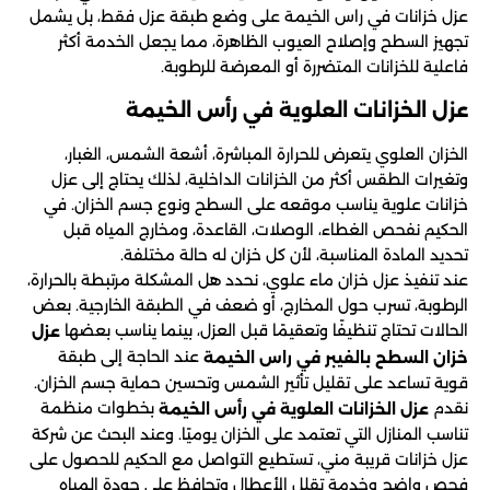
عزل خزانات في راس الخيمة على وضع طبقة عزل فقط، بل يشمل
تجهيز السطح وإصلاح العيوب الظاهرة، مما يجعل الخدمة أكثر
فاعلية للخزانات المتضررة أو المعرضة للرطوبة.
عزل الخزانات العلوية في رأس الخيمة
الخزان العلوي يتعرض للحرارة المباشرة، أشعة الشمس، الغبار،
وتغيرات الطقس أكثر من الخزانات الداخلية، لذلك يحتاج إلى عزل
خزانات علوية يناسب موقعه على السطح ونوع جسم الخزان. في
الحكيم نفحص الغطاء، الوصلات، القاعدة، ومخارج المياه قبل
تحديد المادة المناسبة، لأن كل خزان له حالة مختلفة.
عند تنفيذ عزل خزان ماء علوي، نحدد هل المشكلة مرتبطة بالحرارة،
الرطوبة، تسرب حول المخارج، أو ضعف في الطبقة الخارجية. بعض
الحالات تحتاج تنظيفًا وتعقيمًا قبل العزل، بينما يناسب بعضها
عزل
عند الحاجة إلى طبقة
خزان السطح بالفيبر في راس الخيمة
قوية تساعد على تقليل تأثير الشمس وتحسين حماية جسم الخزان.
نقدم
بخطوات منظمة
عزل الخزانات العلوية في رأس الخيمة
تناسب المنازل التي تعتمد على الخزان يوميًا. وعند البحث عن شركة
عزل خزانات قريبة مني، تستطيع التواصل مع الحكيم للحصول على
فحص واضح وخدمة تقلل الأعطال وتحافظ على جودة المياه