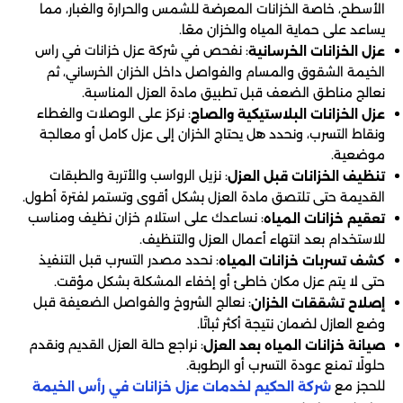
الأسطح، خاصة الخزانات المعرضة للشمس والحرارة والغبار، مما
يساعد على حماية المياه والخزان معًا.
: نفحص في شركة عزل خزانات في راس
عزل الخزانات الخرسانية
الخيمة الشقوق والمسام والفواصل داخل الخزان الخرساني، ثم
نعالج مناطق الضعف قبل تطبيق مادة العزل المناسبة.
: نركز على الوصلات والغطاء
عزل الخزانات البلاستيكية والصاج
ونقاط التسرب، ونحدد هل يحتاج الخزان إلى عزل كامل أو معالجة
موضعية.
: نزيل الرواسب والأتربة والطبقات
تنظيف الخزانات قبل العزل
القديمة حتى تلتصق مادة العزل بشكل أقوى وتستمر لفترة أطول.
: نساعدك على استلام خزان نظيف ومناسب
تعقيم خزانات المياه
للاستخدام بعد انتهاء أعمال العزل والتنظيف.
: نحدد مصدر التسرب قبل التنفيذ
كشف تسربات خزانات المياه
حتى لا يتم عزل مكان خاطئ أو إخفاء المشكلة بشكل مؤقت.
: نعالج الشروخ والفواصل الضعيفة قبل
إصلاح تشققات الخزان
وضع العازل لضمان نتيجة أكثر ثباتًا.
: نراجع حالة العزل القديم ونقدم
صيانة خزانات المياه بعد العزل
حلولًا تمنع عودة التسرب أو الرطوبة.
للحجز مع
شركة الحكيم لخدمات عزل خزانات في رأس الخيمة