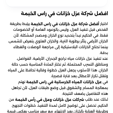
افضل شركة عزل خزانات في راس الخيمة
اختيار
يرتبط بطريقة
أفضل شركة عزل خزانات في راس الخيمة
الفحص قبل تنفيذ العزل، وليس بالوعود العامة أو الخصومات
فقط. في الحكيم نبدأ بتحديد نوع الخزان ومصدر المشكلة، لأن
الخزان الأرضي يتأثر برطوبة التربة، والخزان العلوي يتعرض للشمس،
بينما تحتاج الخزانات البلاستيكية إلى مراجعة الوصلات والغطاء
بدقة.
عند تنفيذ عزل خزانات مياه نراجع الجدران، الأرضية، الفواصل،
ومناطق التسرب المحتملة، ثم نختار المادة المناسبة حسب حالة
الخزان. هذا الأسلوب يجعل العزل خطوة وقائية تحافظ على المياه
وتقلل تكرار الأعطال بعد فترة قصيرة.
في
نهتم
عزل خزانات المياه الخرسانية في راس الخيمة
بمعالجة المسام والشقوق قبل وضع طبقات العزل، لأن تجاهل
هذه التفاصيل يضعف النتيجة.
لذلك عند طلب
من
شركات عزل خزانات وعزل في رأس الخيمة
الحكيم، تحصل على توضيح كامل لمدة التنفيذ، خطوات التجهيز،
وطريقة العناية بالخزان بعد الانتهاء، مع سعر مناسب يعكس قيمة