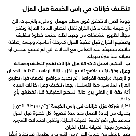
تنظيف خزانات في راس الخيمة قبل العزل
جودة العزل لا تتحقق فوق سطح مهمل أو مليء بالترسبات، لأن
أي طبقة عالقة داخل الخزان تقلل التصاق المادة العازلة وتفتح
مجالًا لظهور التشققات من جديد. لذلك نعتمد خطوة
تنظيف
كمرحلة أساسية، وليست إضافة
وتعقيم الخزان قبل تنفيذ العزل
جانبية، خصوصًا عند التعامل مع الخزانات التي لم تخضع لفحص أو
صيانة منذ فترة طويلة.
في الحكيم، نعمل كـ
شركة عزل خزانات تقدم تنظيف وصيانة
وفق ترتيب واضح؛ تفريغ الخزان، إزالة الرواسب، تنظيف الجدران
وعزل
والأرضية، مراجعة الفواصل، ثم تحديد مواضع الضعف قبل تطبيق
العازل المناسب. هذا التسلسل يجعل تنظيف وعزل خزانات المياه
أكثر دقة، لأن الفني يرى حالة السطح الحقيقية قبل تغطيتها بأي
مادة.
اختيار
تهتم بمرحلة التجهيز
شركة عزل خزانات في راس الخيمة
يحميك من إعادة العمل بعد مدة قصيرة. كل خطوة قبل العزل
تساعد على رفع كفاءة الطبقة العازلة، وتقليل احتمالات التسرب،
وتحسين نتيجة الصيانة داخل الخزان.
بعد الانتهاء من حماية الخزان من التسرب والرطوبة، قد تحتاج أيضًا