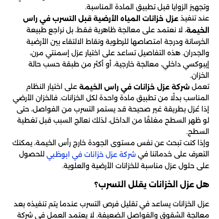
وتجهيز الزوايا قبل تطبيق المادة المناسبة.
عند تنفيذ
عزل خزانات المياه الأرضية قبل التسرب في راس
، لا نعتمد على معالجة ظاهرية فقط، بل نراجع طبيعة
الخيمة
الخرسانة ودرجة امتصاصها للرطوبة ونقاط الالتقاء بين الأرضية
والجدران. هذه التفاصيل تساعد على اختيار عزل إسمنتي مرن،
إيبوكسي داخلي، معالجة خارجية، أو أكثر من طبقة حسب حالة
الخزان.
تعمل
على اختيار النظام
شركة عزل خزانات في راس الخيمة
المناسب بدلًا من تطبيق مادة واحدة لكل الخزانات. فالخزان الأرضي
إذا عُزل بطريقة غير صحيحة قد يستمر التسرب من الفواصل، حتى
لو ظهر السطح مغلقًا من الداخل، لذلك نعالج السبب قبل تغطية
السطح.
وإذا كنت تبحث عن نفس مستوى الجودة خارج رأس الخيمة، يمكنك
التعرف على خدماتنا في
للحصول
شركة عزل خزانات في ابوظبي
على حلول عزل مناسبة للخزانات الأرضية والعلوية.
هل عزل الخزانات يقلل التسرب؟
عزل الخزانات يساعد في تقليل فرص التسرب عندما يتم تنفيذه بعد
معالجة الشقوق والفواصل الضعيفة. لا يعتمد العمل في شركة