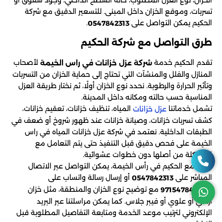
تسربات، وموقع الخزان داخل المبنى. للتسعير الدقيق مع شركة
الحكيم يمكن التواصل على
.
0547842313
طرق التواصل مع شركة الحكيم
تقدم الحكيم خدمة
لأصحاب
شركة عزل خزانات في راس الخيمة
المنازل والفلل والمنشآت التي تحتاج إلى حماية الخزان من التسربات
وتأثير الحرارة والرطوبة. نحدد نوع الخزان أولًا، ثم نختار طريقة العزل
المناسبة حسب حالته ومكانه داخل المدينة.
تشمل خدماتنا
المياه، تنظيف خزانات، تعقيم خزانات،
عزل خزانات
كشف تسربات خزانات، وصيانة خزانات عند ظهور شروخ أو ضعف في
الطبقات الداخلية. نعتمد في شركة عزل خزانات المياه في راس
الخيمة على فحص دقيق قبل التنفيذ حتى يتم التعامل مع
المشكلة من أصلها دون خطوات عشوائية.
للحجز مع الحكيم في رأس الخيمة، يمكن التواصل عبر الاتصال
المباشر على
أو إرسال رسالة واتساب على
0547842313
مع توضيح نوع الخزان والمنطقة، مثل خزان
+971547842313
أرضي أو علوي أو فيبر جلاس. كما يمكن مراسلتنا عبر البريد
الإلكتروني لترتيب موعد الخدمة ومتابعة التفاصيل المطلوبة قبل